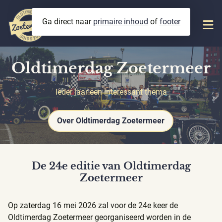
Ga direct naar
primaire inhoud
of
footer
Inschrijven
Oldtimerdag Zoetermeer
Ieder jaar een interessant thema
Oldtimerdag
Inschrijven
Over Oldtimerdag Zoetermeer
Deelnemers
De 24e editie van Oldtimerdag
Vorige edities
Zoetermeer
Roadbooks
Op zaterdag 16 mei 2026 zal voor de 24e keer de
Sponsoren
Oldtimerdag Zoetermeer georganiseerd worden in de